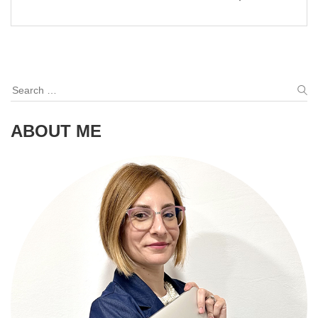
Search
for:
S
ABOUT ME