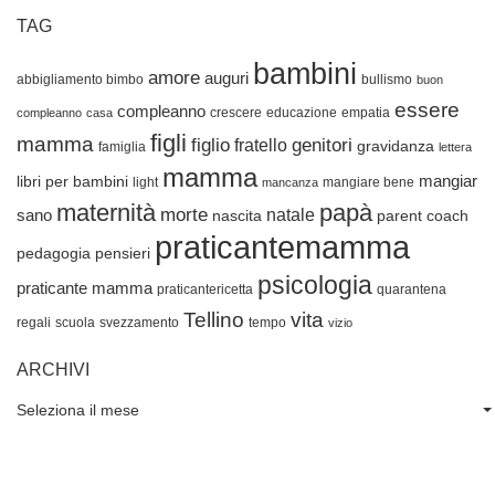
TAG
bambini
amore
auguri
abbigliamento bimbo
bullismo
buon
essere
compleanno
crescere
educazione
empatia
compleanno
casa
figli
mamma
figlio
genitori
fratello
gravidanza
famiglia
lettera
mamma
mangiar
libri per bambini
light
mangiare bene
mancanza
maternità
papà
morte
natale
sano
nascita
parent coach
praticantemamma
pedagogia
pensieri
psicologia
praticante mamma
praticantericetta
quarantena
Tellino
vita
regali
scuola
svezzamento
tempo
vizio
ARCHIVI
Seleziona il mese
Archivi