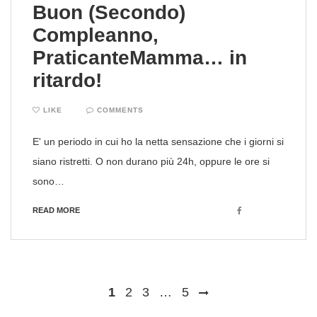
Buon (Secondo)
Compleanno,
PraticanteMamma… in
ritardo!
LIKE
COMMENTS
E' un periodo in cui ho la netta sensazione che i giorni si
siano ristretti. O non durano più 24h, oppure le ore si
sono…
Facebook
READ MORE
Posts
1
2
3
…
5