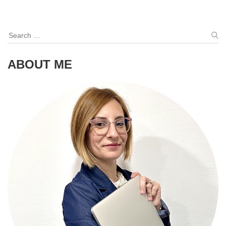
navigation
Search
for:
S
ABOUT ME