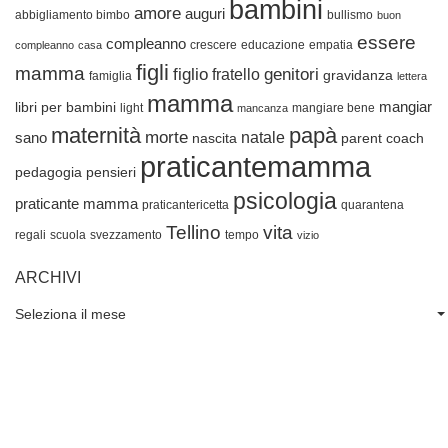
bambini
amore
auguri
abbigliamento bimbo
bullismo
buon
essere
compleanno
crescere
educazione
empatia
compleanno
casa
figli
mamma
figlio
genitori
fratello
gravidanza
famiglia
lettera
mamma
mangiar
libri per bambini
light
mangiare bene
mancanza
maternità
papà
morte
natale
sano
nascita
parent coach
praticantemamma
pedagogia
pensieri
psicologia
praticante mamma
praticantericetta
quarantena
Tellino
vita
regali
scuola
svezzamento
tempo
vizio
ARCHIVI
Seleziona il mese
Archivi