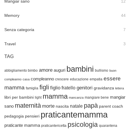
Mangiar sano
12
Memory
44
Senza categoria
7
Travel
3
TAG
bambini
amore
auguri
abbigliamento bimbo
bullismo
buon
essere
compleanno
crescere
educazione
empatia
compleanno
casa
figli
mamma
figlio
genitori
fratello
gravidanza
famiglia
lettera
mamma
mangiar
libri per bambini
light
mangiare bene
mancanza
maternità
papà
morte
natale
sano
nascita
parent coach
praticantemamma
pedagogia
pensieri
psicologia
praticante mamma
praticantericetta
quarantena