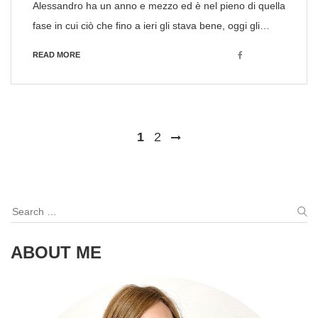
Alessandro ha un anno e mezzo ed è nel pieno di quella
fase in cui ciò che fino a ieri gli stava bene, oggi gli…
Facebook
READ MORE
Posts
1
2
navigation
Search
for:
S
ABOUT ME