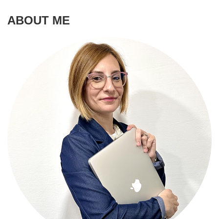
for:
S
ABOUT ME