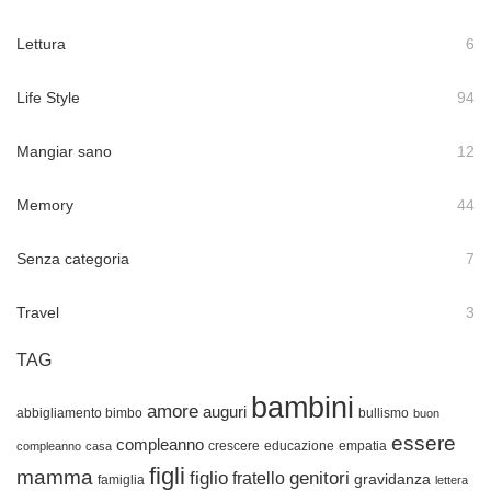
Lettura
6
Life Style
94
Mangiar sano
12
Memory
44
Senza categoria
7
Travel
3
TAG
bambini
amore
auguri
abbigliamento bimbo
bullismo
buon
essere
compleanno
crescere
educazione
empatia
compleanno
casa
figli
mamma
figlio
genitori
fratello
gravidanza
famiglia
lettera