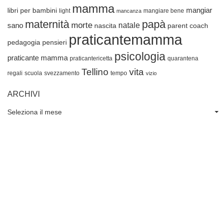
mamma
mangiar
libri per bambini
light
mangiare bene
mancanza
maternità
papà
morte
natale
sano
nascita
parent coach
praticantemamma
pedagogia
pensieri
psicologia
praticante mamma
praticantericetta
quarantena
Tellino
vita
regali
scuola
svezzamento
tempo
vizio
ARCHIVI
Seleziona il mese
Archivi