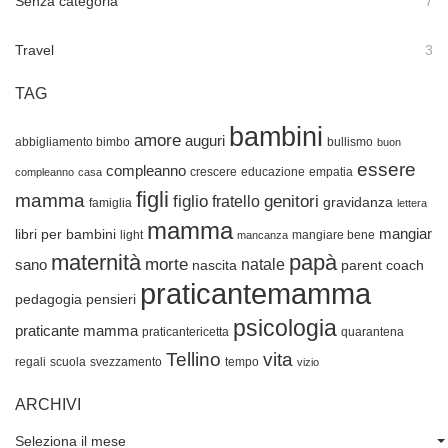
Senza categoria
7
Travel
3
TAG
bambini
amore
auguri
abbigliamento bimbo
bullismo
buon
essere
compleanno
crescere
educazione
empatia
compleanno
casa
figli
mamma
figlio
genitori
fratello
gravidanza
famiglia
lettera
mamma
mangiar
libri per bambini
light
mangiare bene
mancanza
maternità
papà
morte
natale
sano
nascita
parent coach
praticantemamma
pedagogia
pensieri
psicologia
praticante mamma
praticantericetta
quarantena
Tellino
vita
regali
scuola
svezzamento
tempo
vizio
ARCHIVI
Seleziona il mese
Archivi