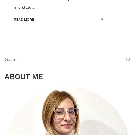
mio stato…
Facebook
READ MORE
Search
for:
S
ABOUT ME